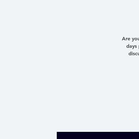
Are you
days 
disc