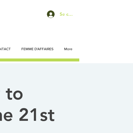
Se connecter
NTACT
FEMME D'AFFAIRES
More
 to
he 21st