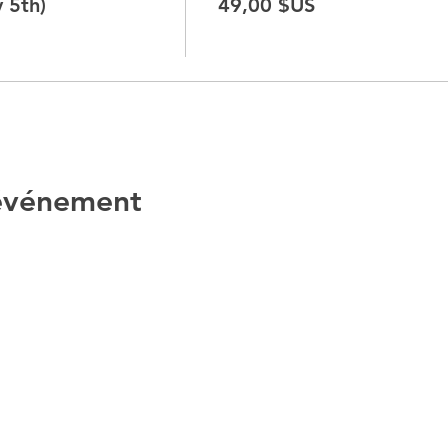
 5th)
49,00 $US
 événement