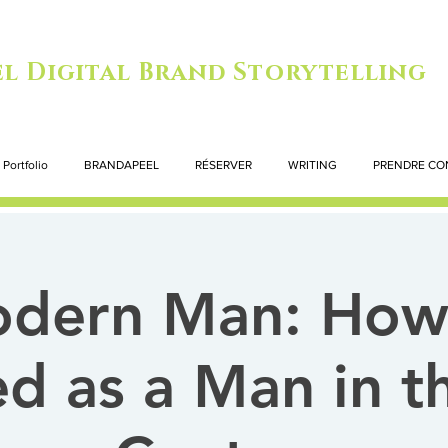
l Digital Brand Storytelling
Portfolio
BRANDAPEEL
RÉSERVER
WRITING
PRENDRE CO
dern Man: How
d as a Man in t