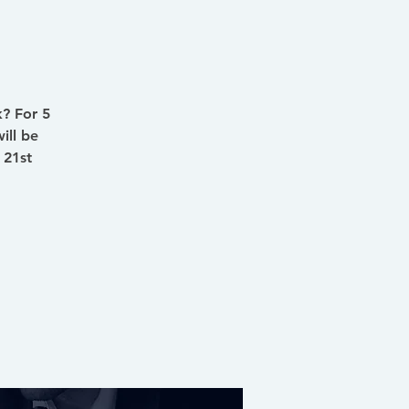
k? For 5
ill be
 21st