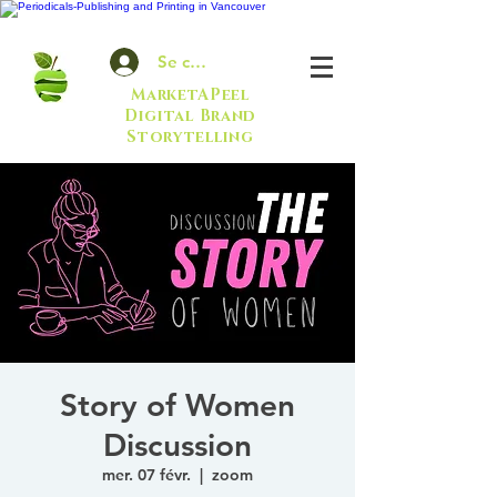
Se connecter
MarketAPeel
Digital Brand
Storytelling
Story of Women
Discussion
mer. 07 févr.
  |  
zoom