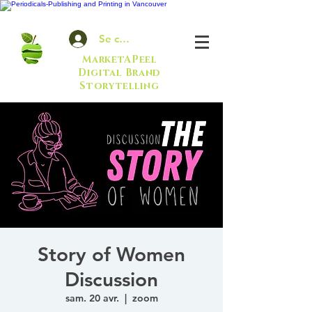
Se connecter
MarketAPeel
Digital Brand
Storytelling
Story of Women
Discussion
sam. 20 avr.
  |  
zoom