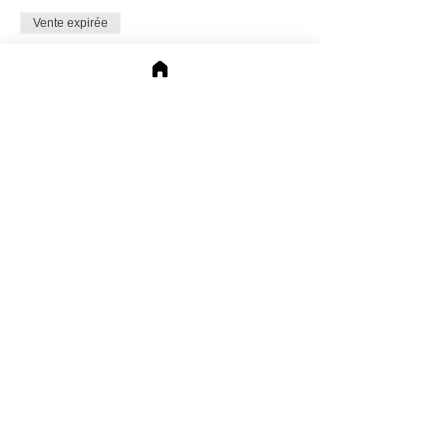
Vente expirée
Type de billet
I'm a Hero
Prix
0,00 $US
Partager cet événement